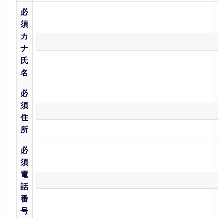
必
須
カ
ナ
氏
名
必
須
住
所
必
須
電
話
番
号